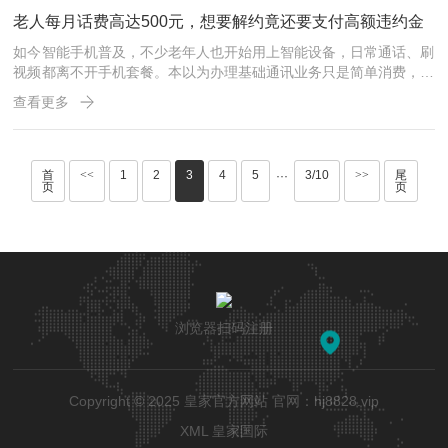
老人每月话费高达500元，想要解约竟还要支付高额违约金
如今智能手机普及，不少老年人也开始用上智能设备，日常通话、刷
视频都离不开手机套餐。本以为办理基础通讯业务只是简单消费，没
想到不少老人稀里糊涂办理高价套餐，每月话费动辄数百元，想要取
查看更多
消业务、更换低价套餐时，却被运营商告知合约未到期，解约必须缴
纳违约金，让不少老年群体陷入
首
<<
1
2
3
4
5
3/10
>>
尾
···
页
页
浏览器扫码注册
Copyright © 2025 皇家官方网站
官网：hj8828.vip
XML
皇家国际