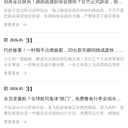
别再盲目跟风！路由器放卧室会致癌？官方正式辟谣，很多人至今还被蒙在鼓里
你是不是也听过这种说法：晚上睡觉必须关掉WiFi路由器，千万不要
把路由器摆放在卧室，长期辐射会损伤大脑，严重情况下甚至诱发癌
症？很长一段时间以来，这条养生警示在中老年朋友圈、家族群里疯
查看更多
狂刷屏，不少人为了身体健康，养成睡前必关路由器的习惯，甚至不
惜挪改全屋网络布局。但事实真
31
2026-05
代价惨重！一时顺手点燃杨絮，20台新车瞬间烧成废铁，七旬老人直接刑拘
小小的一团杨絮，酿成无法挽回的巨额灾祸！近日辽宁大连突发惨烈
火灾事故，一经曝光迅速引爆全网。一名七旬老人为清理路边堆积的
杨絮，随手用火点燃，谁料风助火势一发不可收拾，大火顺势蔓延至
查看更多
旁边停车场，20辆崭新新能源车惨遭吞噬，多辆车直接烧成漆黑骨
架。一场看似不起眼的随手之举，
31
2026-05
全员变廉航？全球航司集体“抠门”，免费餐食行李全缩水，乘客直呼看不懂
不知道从什么时候开始，坐飞机的体验正在悄然降级。曾几何时，搭
乘民航客机是一件极具仪式感的出行方式，免费托运行李、精致机上
餐食、多元化娱乐服务，是全服务航空公司的标配，也是区别廉价航
查看更多
空最直观的特征。但如今一个诡异现象席卷全球民航业：不管是国际