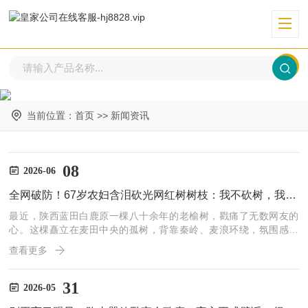
当前位置：
首页
>>
新闻资讯
08
2026-06
全网破防！67岁农妇含泪砍光网红树树枝：我不砍树，我的麦子就没了
最近，陕西蓝田白鹿原一棵八十余年的老榆树，戳痛了无数网友的
心。这棵矗立在麦田中央的孤树，背靠秦岭、麦浪环绕，氛围感拉
满，意外走红成为全网追捧的网红打卡地。无数游客慕名奔赴，只为
查看更多
拍出氛围感大片，可无人顾及脚下的良田庄稼。最终，67岁农妇含
泪挥斧，砍光所有树枝，亲手毁掉自家
31
2026-05