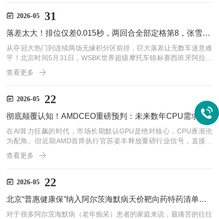
大牌航司，还是国内头部航空公
31
2026-05
落差太大！排位仅差0.015秒，两回合全部定格第8，张雪机车爆冷无缘领奖台
从夺冠大热门到连续两场无缘积分区前排，巨大落差让无数车迷意难
平！北京时间5月31日，WSBK世界超级摩托车锦标赛西班牙阿拉贡
站圆满收官，作为本赛季最大黑马的中国张雪机车车队，上演戏剧性
查看更多
反转。车队王牌车手德比斯在第二回合正赛再度拿下第八名，连同首
回合成绩，两回合战绩一模一样，
22
2026-05
彻底颠覆认知！AMDCEO重磅预判：未来数年CPU需求持续暴涨，算力格局大变天
在AI算力狂飙的时代，市场长期默认GPU是绝对核心，CPU逐渐沦
为配角。但近期AMD首席执行官苏姿丰释放重磅行业信号，直接推
翻固有认知！苏姿丰公开明确预判，未来几年全球CPU市场需求将迎
查看更多
来持续性爆发增长，行业天花板大幅抬升，同时官宣上调CPU市场规
模预期，翻倍增速引爆科技圈。这一重磅
22
2026-05
北京“普惠健康保”纳入阿尔茨海默病天价靶向药特药清单扩至159种
对于很多阿尔茨海默病（老年痴呆）患者的家庭来说，最痛苦的往往