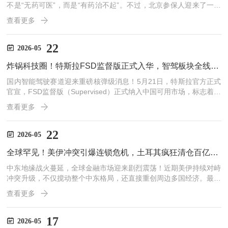
不是“无药可医”，而是“有药治不起”。不过，北京参保人迎来了一个
实打实的利好消息。 2026年度的“北京普惠健康保”近期完成保障升
查看更多
级，特药清单大幅扩容至159种，更重磅的是，首次将阿尔茨海默病
（AD）的创
22
2026-05
炸锅科技圈！特斯拉FSD监督版正式入华，智驾板块全线爆发，行业彻底变天
国内智能驾驶赛道迎来重磅核弹级消息！5月21日，特斯拉官方正式
官宣，FSD监督版（Supervised）正式纳入中国可用市场，标志着酝
酿数年的特斯拉高阶全自动辅助驾驶系统，终于迎来实质性入华落地
查看更多
节点。消息一出，资本市场迅速响应，A股智能驾驶、车载芯片、自
动驾驶软硬件等相关板块集体拉升
22
2026-05
全球罕见！美伊冲突引爆连锁危机，土耳其疯狂清仓百亿美债，真相藏不住了
中东地缘战火蔓延，全球金融市场迎来剧烈震荡！近期美伊持续对峙
冲突升级，不仅搅动整个中东格局，还直接重创周边多国经济。最新
金融数据曝光重磅信号：土耳其在3月份几乎清空所持全部美债，百
查看更多
亿规模持仓大幅抛售，堪称罕见级别的大规模清仓操作。这场突发的
巨额美债抛售，并非偶然金融操
17
2026-05