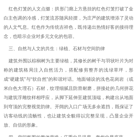
红色灯笼的人文点缀‌：拱形门廊上方悬挂的红色灯笼打破了金
白主色调的冷感，灯笼流苏随风轻摆，为庄严的建筑增添了灵动
的人文气息。红色作为传统吉祥色，既传递出热情好客的接待理
念，也暗示企业对多元文化的包容。
三、自然与人文的共生：绿植、石材与空间韵律‌
建筑外围以‌棕榈树‌为主要绿植，其修长的树干与羽状叶片为对
称的建筑格局注入自然活力，搭配修剪整齐的浅绿草坪，形
成“硬建筑”与“软自然”的和谐对话。地面铺设的浅色花岗岩（或
米白色大理石）石材，纹理细腻且防滑耐磨，拼接处的几何拼花
与建筑浮雕纹样相呼应，从脚下延伸至建筑顶端，构建出从地面
到穹顶的完整视觉韵律。开阔的入口广场无多余遮挡，既保证了
访客动线的流畅性，也让建筑全貌得以完整呈现，凸显企业开
放、自信的形象。