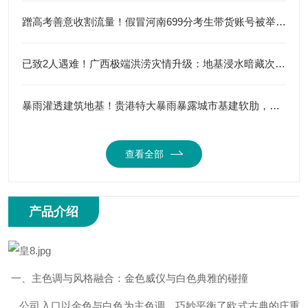
蹭高考善意收割流量！假冒河南699分考生带货账号被举报，流量造假该彻底纠偏
已致2人遇难！广西极端洪涝灾情升级：地基浸水暗藏次生灾害，防汛进入最严峻时刻
暴雨灌透建筑地基！贵港特大暴雨暴露城市基建软肋，浸水隐患远超积水本身
查看全部
产品介绍
一、主色调与风格融合：金色威仪与白色典雅的碰撞‌
公司入口以‌金色与白色‌为主色调，巧妙平衡了欧式古典的庄重