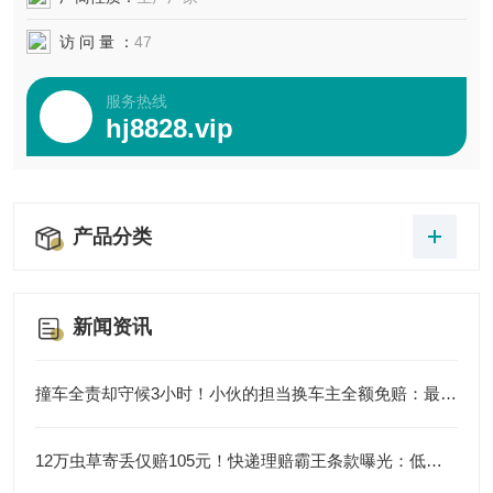
访 问 量 ：
47
服务热线
hj8828.vip
产品分类
新闻资讯
撞车全责却守候3小时！小伙的担当换车主全额免赔：最珍贵的和解是双向善意
12万虫草寄丢仅赔105元！快递理赔霸王条款曝光：低价兜底正在纵容行业失职