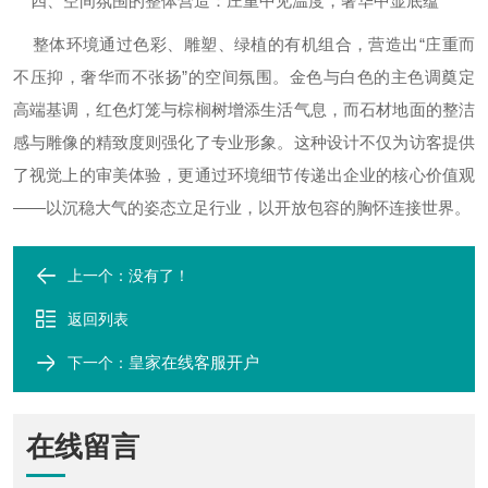
四、空间氛围的整体营造：庄重中见温度，奢华中显底蕴‌
整体环境通过色彩、雕塑、绿植的有机组合，营造出“庄重而
不压抑，奢华而不张扬”的空间氛围。金色与白色的主色调奠定
高端基调，红色灯笼与棕榈树增添生活气息，而石材地面的整洁
感与雕像的精致度则强化了专业形象。这种设计不仅为访客提供
了视觉上的审美体验，更通过环境细节传递出企业的核心价值观
——以沉稳大气的姿态立足行业，以开放包容的胸怀连接世界。
上一个：没有了！
返回列表
皇家在线客服开户
下一个：
在线留言