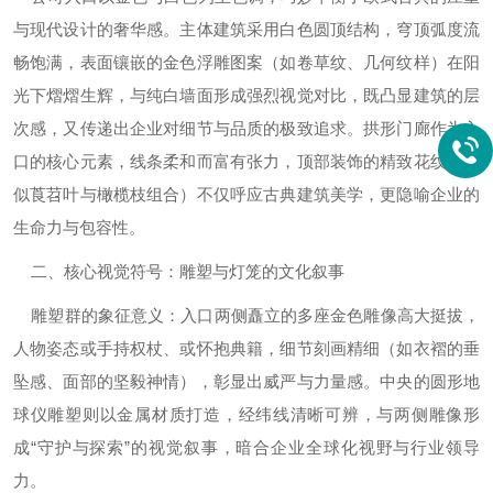
与现代设计的奢华感。主体建筑采用白色圆顶结构，穹顶弧度流
畅饱满，表面镶嵌的金色浮雕图案（如卷草纹、几何纹样）在阳
光下熠熠生辉，与纯白墙面形成强烈视觉对比，既凸显建筑的层
次感，又传递出企业对细节与品质的极致追求。拱形门廊作为入
口的核心元素，线条柔和而富有张力，顶部装饰的精致花纹（疑
似莨苕叶与橄榄枝组合）不仅呼应古典建筑美学，更隐喻企业的
生命力与包容性。
二、核心视觉符号：雕塑与灯笼的文化叙事‌
雕塑群的象征意义‌：入口两侧矗立的多座金色雕像高大挺拔，
人物姿态或手持权杖、或怀抱典籍，细节刻画精细（如衣褶的垂
坠感、面部的坚毅神情），彰显出威严与力量感。中央的圆形地
球仪雕塑则以金属材质打造，经纬线清晰可辨，与两侧雕像形
成“守护与探索”的视觉叙事，暗合企业全球化视野与行业领导
力。