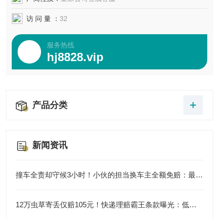
访 问 量 ：
32
服务热线
hj8828.vip
产品分类
新闻资讯
撞车全责却守候3小时！小伙的担当换车主全额免赔：最珍贵的和解是双向善意
12万虫草寄丢仅赔105元！快递理赔霸王条款曝光：低价兜底正在纵容行业失职