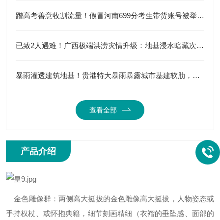
蹭高考善意收割流量！假冒河南699分考生带货账号被举报，流量造假该彻底纠偏
已致2人遇难！广西极端洪涝灾情升级：地基浸水暗藏次生灾害，防汛进入最严峻时刻
暴雨灌透建筑地基！贵港特大暴雨暴露城市基建软肋，浸水隐患远超积水本身
查看全部
产品介绍
金色雕像群‌：两侧高大挺拔的金色雕像高大挺拔，人物姿态或
手持权杖、或怀抱典籍，细节刻画精细（衣褶的垂坠感、面部的