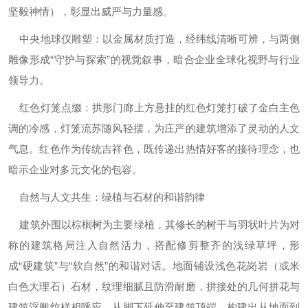
坚毅神情），彰显出威严与力量感。
中央地球仪雕塑‌：以金属材质打造，经纬线清晰可辨，与两侧
雕像形成“守护与探索”的视觉叙事，暗合企业全球化视野与行业
领导力。
红色灯笼点缀‌：拱形门廊上方悬挂的红色灯笼打破了金白主色
调的冷感，灯笼流苏随风轻摆，为庄严的建筑增添了灵动的人文
气息。红色作为传统吉祥色，既传递出热情好客的接待理念，也
暗示企业对多元文化的包容。
自然与人文共生：绿植与石材的和谐韵律
建筑外围以棕榈树为主要绿植，其修长的树干与羽状叶片为对
称的建筑格局注入自然活力，搭配修剪整齐的浅绿草坪，形
成“硬建筑”与“软自然”的和谐对话。地面铺设浅色花岗岩（或米
白色大理石）石材，纹理细腻且防滑耐磨，拼接处的几何拼花与
建筑浮雕纹样相呼应，从脚下延伸至建筑顶端，构建出从地面到