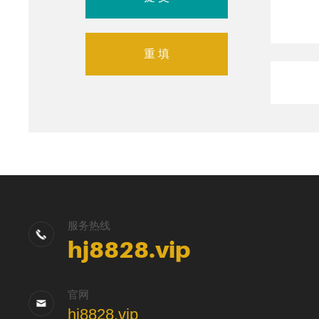
服务热线
hj8828.vip
官网
hj8828.vip