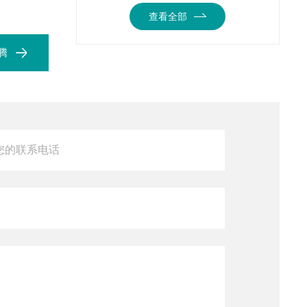
查看全部
腾