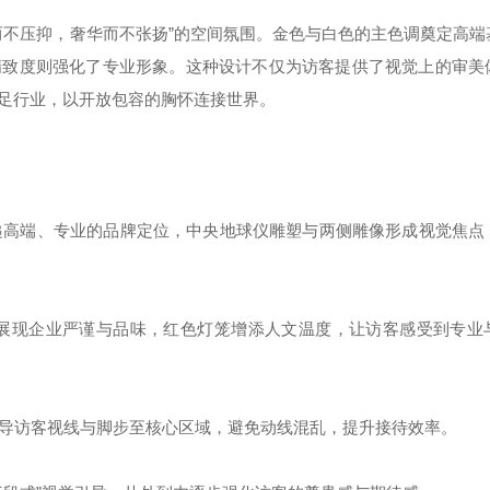
不压抑，奢华而不张扬”的空间氛围。金色与白色的主色调奠定高端
精致度则强化了专业形象。这种设计不仅为访客提供了视觉上的审美
足行业，以开放包容的胸怀连接世界。
递高端、专业的品牌定位，中央地球仪雕塑与两侧雕像形成视觉焦点
展现企业严谨与品味，红色灯笼增添人文温度，让访客感受到专业
导访客视线与脚步至核心区域，避免动线混乱，提升接待效率。