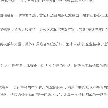
三段式”视觉引导，从外到内逐步强化访客的尊贵感与期待感。
面相融合，中和奢华感，营造舒适自然的过渡氛围，缓解访客心理压
仪式感，又为后续接待、办公区域预留充足空间，实现“美观与实用”
表权威与力量，整体布局暗合“稳健扩张、追求卓越”的企业精神，让
，注入生活气息，体现企业对人文关怀的重视，增强员工与访客的归
筑美学、文化符号与空间布局的深度融合，构建了兼具视觉冲击力与
理念、连接内外关系的“第一印象名片”，让每一次抵达都成为一场关