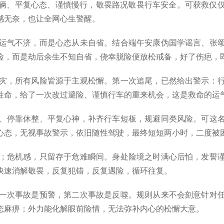
辆、平复心态、谨慎慢行，敬畏路况敬畏行车安全。可获救仅
感无奈，也让全网心生警醒。
运气不济，而是心态从未自省。结合端午安康伪国学谣言、张颂
险，而是劫后余生不知自省，侥幸脱险便放松戒备，好了伤疤，
灾，所有风险皆源于主观松懈。第一次追尾，已然给出警示：行
性命，给了一次改过避险、谨慎行车的重来机会，这是救命的运
、停靠休整、平复心神，补齐行车短板，规避同类风险。可这名
心态，无视事故警示，依旧随性驾驶，最终短短两小时，二度被
；危机感，只留存于危难瞬间。身处险境之时满心后怕，发誓谨
快速消解敬畏，反复犯错，反复遇险，循环往复。
一次事故是预警，第二次事故是反噬。规则从来不会刻意针对任
态麻痹；外力能化解眼前险情，无法弥补内心的松懈大意。