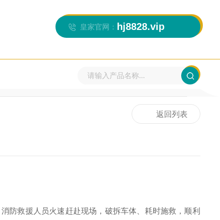
hj8828.vip
皇家官网：
当前位置：
首页
>>
新闻资讯
>>
行业新闻
返回列表
消防救援人员火速赶赴现场，破拆车体、耗时施救，顺利