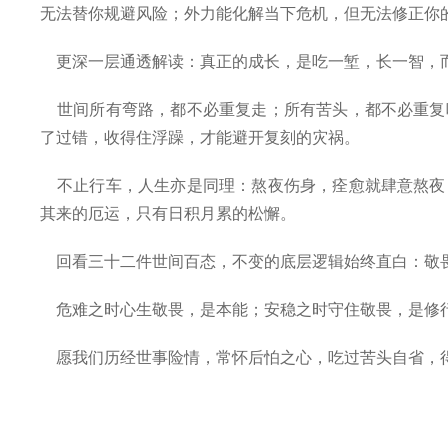
无法替你规避风险；外力能化解当下危机，但无法修正你
更深一层通透解读：真正的成长，是吃一堑，长一智，
世间所有弯路，都不必重复走；所有苦头，都不必重复
了过错，收得住浮躁，才能避开复刻的灾祸。
不止行车，人生亦是同理：熬夜伤身，痊愈就肆意熬夜
其来的厄运，只有日积月累的松懈。
回看三十二件世间百态，不变的底层逻辑始终直白：敬
危难之时心生敬畏，是本能；安稳之时守住敬畏，是修行
愿我们历经世事险情，常怀后怕之心，吃过苦头自省，得