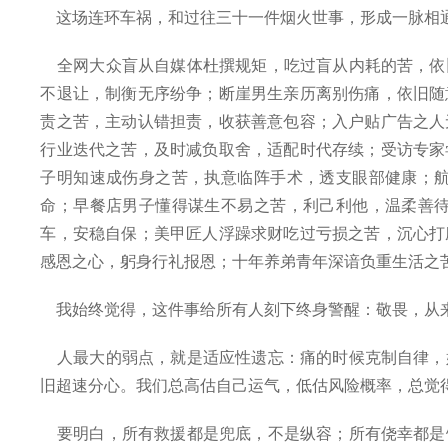
这场连环车祸，和过往三十一件烟火世事，形成一脉相通
全网大众盲从自媒体杜撰规矩，吃过盲从内耗的苦，依
不退让，制衡无序纷争；断崖男生亲历离别伤痛，依旧随
责之苦，主动认错担责，收获善意包容；入户贴广告之人
行业迭代之苦，及时减负取舍，适配时代存续；受访专家
子明知速成伤身之苦，执意临阵手术，透支眼部健康；
命；早餐店男子懂得谋生不易之苦，利己利他，温柔善
车，安稳自保；美甲匠人浮躁求财吃过亏损之苦，沉心打
感恩之心，躬身行礼报恩；十年养弟青年深谙负重生活之
我始终觉得，这件事给所有人刻下终身警醒：敬畏，从
人最大的弱点，就是适应性遗忘：痛的时候克制自律，
旧超速分心。我们总高估自己运气，低估风险概率，总觉
要明白，所有救援都是兜底，不是纵容；所有侥幸都是