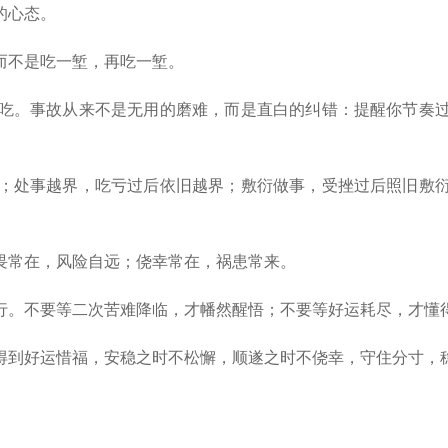
的心态。
而不是吃一堑，再吃一堑。
吃。事故从来不是无用的磨难，而是直白的纠错：提醒你节奏过
；处事越界，吃亏过后依旧越界；敷衍做事，受挫过后照旧敷衍
畏常在，风险自远；侥幸常在，祸患常来。
。不要等二次苦难降临，才幡然醒悟；不要等好运耗尽，才懂
到好运惜福，安稳之时不松懈，顺遂之时不侥幸，守住分寸，