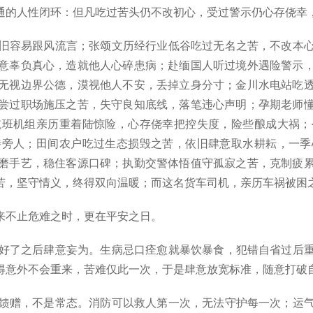
的人性闭环：但凡吃过苦头仍不改初心，受过警示仍心存侥幸
旧容易跟风流言；张颂文历经行业低谷吃过无名之苦，不改本心
意辜负真心，造就他人心碎患病；赴缅国人听过境外遇险警示
无视边界公德，漠视他人不安，丢掉立身分寸；金川水电站吃
尝过职场施压之苦，失守良知底线，落笔违心声明；孕期老师
航班机组亲历重着陆惊险，心存侥幸把控失度，险些酿成大祸；
待旁人；田间农户吃过生态损毁之苦，依旧肆意取水耕耘，一季
磨手艺，稳住客源口碑；执勤交警体悟值守孤寂之苦，克制疲
苦，坚守情义，终得双向温暖；而这名货车司机，亲历车祸被困
来不止危难之时，更在平安之日。
好了之后肆意妄为。生病忌口痊愈就暴饮暴食，犯错自省过后重
得意外不会重来，苦难仅此一次，于是肆意放宽标准，随意打破
馈赠，不是常态。消防可以救人第一次，无法守护每一次；运气