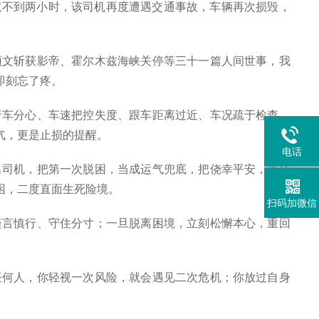
仅不到两小时，该司机再度遭遇交通事故，车辆再次损毁，
文斩获影帝、霍尔木兹海峡关停等三十一篇人间世事，我
即刻忘了疼。
车分心、车速把控失度、跟车距离过近、车况疏于检查，
气，更是止损的提醒。
电话
司机，把第一次脱困，当成运气兜底，把侥幸平安，当成
困，二度直面生死险境。
扫码加微信
言慎行、守住分寸；一旦脱离困境，立刻松懈本心，重回
何人，你轻视一次风险，就会遇见二次危机；你放过自身