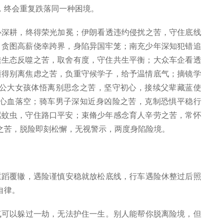
，终会重复跌落同一种困境。
深耕，终得荣光加冕；伊朗看透违约侵扰之苦，守住底线
，贪图高薪侥幸跨界，身陷异国牢笼；南充少年深知犯错追
透生态反噬之苦，取舍有度，守住共生平衡；大众车企看透
懂得别离焦虑之苦，负重守候学子，给予温情底气；摘镜学
公大女孩体悟离别思念之苦，坚守初心，接续父辈藏蓝使
心血落空；骑车男子深知近身凶险之苦，克制恐惧平稳行
累蚊虫，守住路口平安；束脩少年感念育人辛劳之苦，常怀
之苦，脱险即刻松懈，无视警示，两度身陷险境。
蹈覆辙，遇险谨慎安稳就放松底线，行车遇险休整过后照
自律。
可以躲过一劫，无法护住一生。别人能帮你脱离险境，但