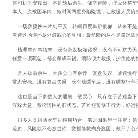
将司机平安救出。本是劫后余生、侥幸避险，理应休整车
本人二次被困车内，短时间两度身陷险境，让救援人员倍
一场救援换来片刻平安，转瞬再度重蹈覆辙，从来不是
看透这场连环意外最戳心的真相：最危险的从不是路况凶
梳理整件事始末，没有突发极端路况，没有不可抗力天
任意一项疏忽，都会酿成车祸。消防倾力救援，护住他的
常人劫后余生，大多会心有余悸：复盘失误、减速慢行
常态安稳。没有复盘失误，没有放缓车速，没有调整行车
这也是当下多数人的通病：敬畏心，只存在于苦难当下
浮躁大意、敷衍随性的旧状态。苦难短暂修正行为，好运
很多人觉得两次车祸纯属巧合，实则因果早已注定：第
疏忽，风险就不会放过你。救援能救肉身脱困，救不了心