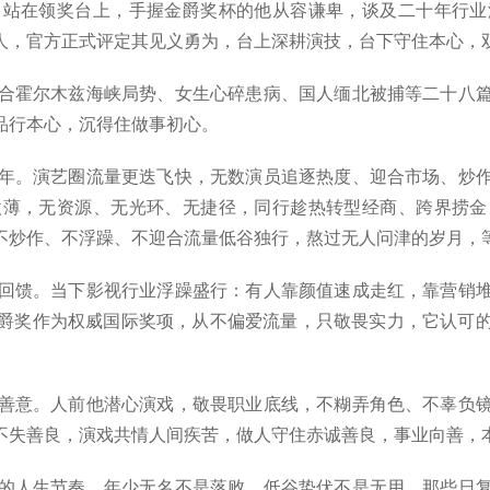
。站在领奖台上，手握金爵奖杯的他从容谦卑，谈及二十年行业
人，官方正式评定其见义勇为，台上深耕演技，台下守住本心，
合霍尔木兹海峡局势、女生心碎患病、国人缅北被捕等二十八篇
品行本心，沉得住做事初心。
年。演艺圈流量更迭飞快，无数演员追逐热度、迎合市场、炒作
微薄，无资源、无光环、无捷径，同行趁热转型经商、跨界捞金
不炒作、不浮躁、不迎合流量低谷独行，熬过无人问津的岁月，
回馈。当下影视行业浮躁盛行：有人靠颜值速成走红，靠营销堆
爵奖作为权威国际奖项，从不偏爱流量，只敬畏实力，它认可
善意。人前他潜心演戏，敬畏职业底线，不糊弄角色、不辜负镜
不失善良，演戏共情人间疾苦，做人守住赤诚善良，事业向善，
的人生节奏。年少无名不是落败，低谷蛰伏不是无用，那些日复