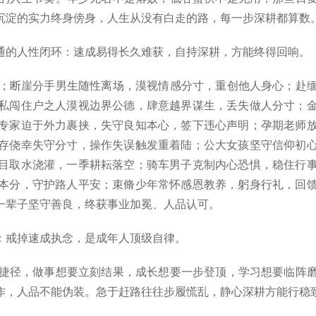
沉淀的实力终身傍身，人生从没有白走的路，每一步深耕都算数
通的人性闭环：速成易得长久难获，自持深耕，方能终得回响。
；断崖分手男生随性离场，漠视情感分寸，重创他人身心；赴缅
私闯住户之人漠视边界公德，肆意越界谋生，丢失做人分寸；
专家迫于外力裹挟，失守良知本心，签下违心声明；孕期老师
存侥幸失守分寸，操作失误触发重着陆；公大女孩坚守信仰初
目取水浇灌，一季耕耘落空；骑车男子克制内心恐惧，稳住行
本分，守护路人平安；束脩少年常怀感恩教养，躬身行礼，回
一辈子坚守善良，终获事业加冕、人品认可。
：戒掉速成执念，是成年人顶级自律。
捷径，做事想要立刻结果，成长想要一步登顶，学习想要临阵磨
作，人品不能伪装。急于赶路往往步履慌乱，静心深耕方能行稳