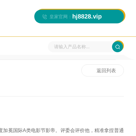
hj8828.vip
皇家官网：
当前位置：
首页
>>
新闻资讯
>>
行业新闻
返回列表
度加冕国际A类电影节影帝。评委会评价他，精准拿捏普通