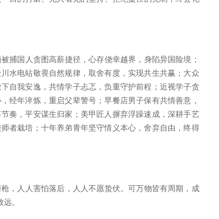
。
被捕国人贪图高薪捷径，心存侥幸越界，身陷异国险境；
金川水电站敬畏自然规律，取舍有度，实现共生共赢；大众
放下自我安逸，共情学子忐忑，负重守护前程；近视学子贪
心，经年淬炼，重启父辈警号；早餐店男子保有共情善意，
事节奏，平安谋生归家；美甲匠人摒弃浮躁速成，深耕手艺
馈师者栽培；十年养弟青年坚守情义本心，舍弃自由，终得
枪，人人害怕落后，人人不愿蛰伏。可万物皆有周期，成
致远。