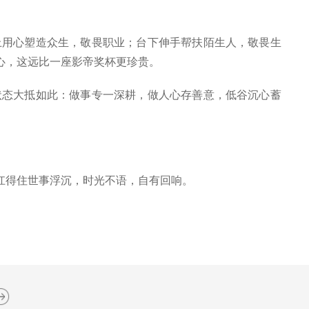
用心塑造众生，敬畏职业；台下伸手帮扶陌生人，敬畏生
心，这远比一座影帝奖杯更珍贵。
态大抵如此：做事专一深耕，做人心存善意，低谷沉心蓄
扛得住世事浮沉，时光不语，自有回响。