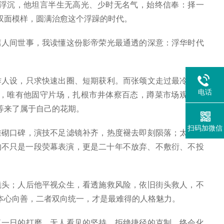
浮沉，他坦言半生无高光、少时无名气，始终信奉：择一
双面模样，圆满治愈这个浮躁的时代。
人间世事，我读懂这份影帝荣光最通透的深意：浮华时代
人设，只求快速出圈、短期获利。而张颂文走过最冷门的
电话
，唯有他固守片场，扎根市井体察百态，蹲菜市场观察人
等来了属于自己的花期。
扫码加微信
砌口碑，演技不足滤镜补齐，热度褪去即刻陨落；太多从
的不只是一段荧幕表演，更是二十年不放弃、不敷衍、不投
头；人后他平视众生，看透施救风险，依旧街头救人，不
本心向善，二者双向统一，才是最难得的人格魅力。
一日的打磨、无人看见的坚持、拒绝捷径的克制，终会化