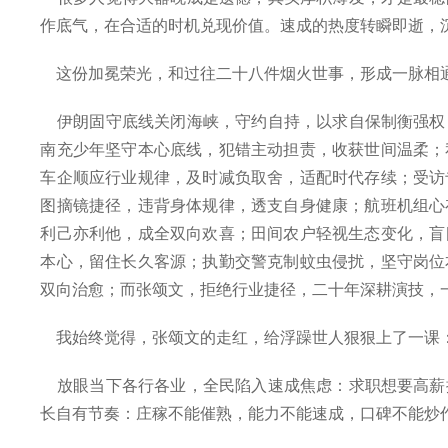
作底气，在合适的时机兑现价值。速成的热度转瞬即逝，
这份加冕荣光，和过往二十八件烟火世事，形成一脉相
伊朗固守底线关闭海峡，守约自持，以求自保制衡强权
南充少年坚守本心底线，犯错主动担责，收获世间温柔；
车企顺应行业规律，及时减负取舍，适配时代存续；受访
图摘镜捷径，违背身体规律，透支自身健康；航班机组心
利己亦利他，成全双向欢喜；田间农户轻视生态变化，盲
本心，留住长久客源；执勤交警克制蚊虫侵扰，坚守岗位
双向治愈；而张颂文，拒绝行业捷径，二十年深耕演技，
我始终觉得，张颂文的走红，给浮躁世人狠狠上了一课
放眼当下各行各业，全民陷入速成焦虑：求职想要高薪
长自有节奏：庄稼不能催熟，能力不能速成，口碑不能炒