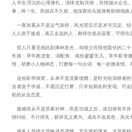
人半生浮沉的心理挣扎，演绎克制共情，共情烟火众生
事，终一生。而就在不久前，他深夜街头挺身救助倒地路
一夜加冕从不是运气加持，风光背后尽是岁月沉淀。结
人人急于速成，真正走远的人，耐得住低谷寂寞，守得住
世人只看见他此刻捧杯发光，却很少共情他蛰伏的二十
长路：早年跑龙套、演配角、戏份寥寥无几，常年薪资
情，研磨小人物神态，打磨每一句台词、每一处微表情。
这份影帝殊荣，从来不是流量馈赠，是时光给深耕者的
业者急于求成，不愿沉淀打磨，只求短期名利变现。可金
机的从业态度。
最难得从不是荧幕封神，而是功成之后，依旧保有市井
惧纠纷、不计得失，获评见义勇为。成名不改底色，风光
很多人觉得大器晚成是遗憾，其实厚积薄发，才是最稳